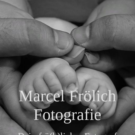
Startseite
Über mich
Leistungen
Foto-Workshop
Marcel Frölich
Fotografie
Liebesgeschichten