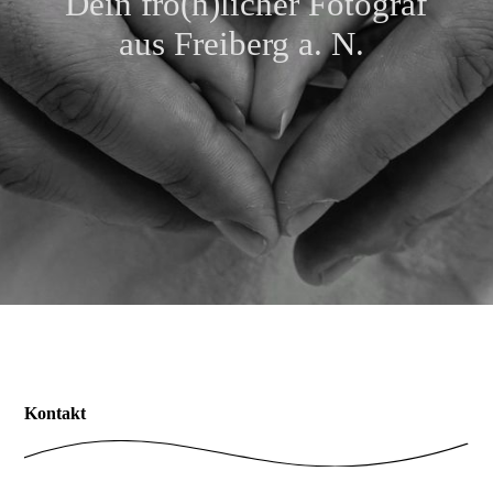
Dein frö(h)licher Fotograf
Preisübersicht
aus Freiberg a. N.
Kontakt
Kundenfeedback
FAQ
Impressum & Datenschutz
Kontakt