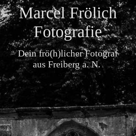
Preisübersicht
Marcel Frölich
Fotografie
Kontakt
Dein frö(h)licher Fotograf
Kundenfeedback
aus Freiberg a. N.
FAQ
Impressum & Datenschutz