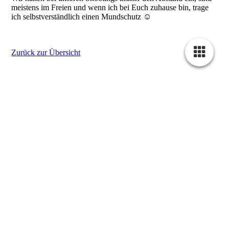
meistens im Freien und wenn ich bei Euch zuhause bin, trage
ich selbstverständlich einen Mundschutz ☺️
Zurück zur Übersicht
Cookie-Einstellungen
Diese Webseite verwendet Cookies, um Besuchern ein optimales
Nutzererlebnis zu bieten. Bestimmte Inhalte von Drittanbietern werden
nur angezeigt, wenn die entsprechende Option aktiviert ist. Die
Datenverarbeitung kann dann auch in einem Drittland erfolgen.
Weitere Informationen hierzu in der Datenschutzerklärung.
Technisch notwendige
Diese Cookies sind zum Betrieb der Webseite notwendig, z.B. zum
Schutz vor Hackerangriffen und zur Gewährleistung eines
konsistenten und der Nachfrage angepassten Erscheinungsbilds der
Seite.
Analytische
Diese Cookies werden verwendet, um das Nutzererlebnis weiter zu
optimieren. Hierunter fallen auch Statistiken, die dem