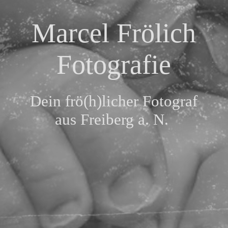
Preisübersicht
Marcel Frölich
Kontakt
Fotografie
Kundenfeedback
Dein frö(h)licher Fotograf
aus Freiberg a. N.
FAQ
Impressum & Datenschutz